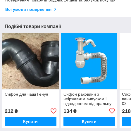
Повернення товару впродовж 14 днів за рахунок покупця
Всі умови повернення
Подібні товари компанії
Сифон для чаші Генуя
Сифон раковини з
Сифо
неіржавким випуском і
ванн
відведенням під пральну
03
машинку LN 03 01
212
134
218
₴
₴
Купити
Купити