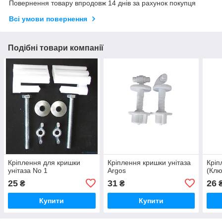
Повернення товару впродовж 14 днів за рахунок покупця
Всі умови повернення
Подібні товари компанії
Кріплення для кришки
Кріплення кришки унітаза
Кріп
унітаза No 1
Argos
(Кл
25
31
26
₴
₴
Купити
Купити