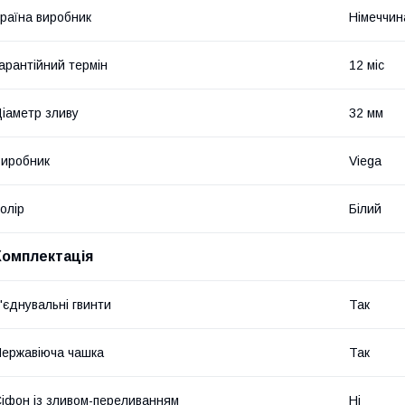
раїна виробник
Німеччин
арантійний термін
12 міс
іаметр зливу
32 мм
иробник
Viega
олір
Білий
Комплектація
'єднувальні гвинти
Так
ержавіюча чашка
Так
іфон із зливом-переливанням
Ні