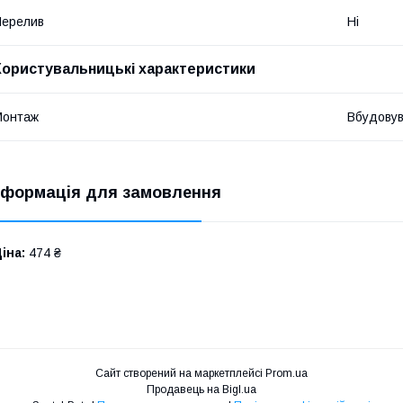
Перелив
Ні
Користувальницькі характеристики
Монтаж
Вбудову
нформація для замовлення
іна:
474 ₴
Сайт створений на маркетплейсі
Prom.ua
Продавець на Bigl.ua