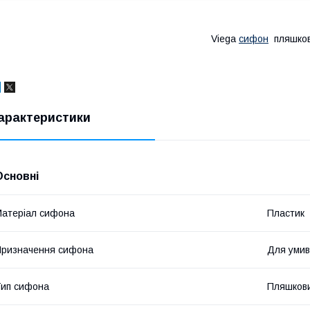
Viega
сифон
пляшко
арактеристики
Основні
атеріал сифона
Пластик
ризначення сифона
Для умив
ип сифона
Пляшков