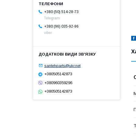
+380 (50) 514-28-73
Telegram
+380 (96) 035-92-96
viber
Х
santehparts@ukr.net
+380505142873
+380960359296
+380505142873
М
П
Т