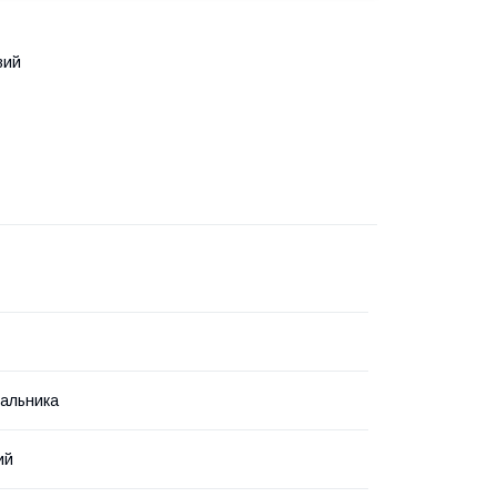
вий
альника
ий