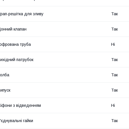
рап-решітка для зливу
Так
онний клапан
Так
офрована труба
Ні
ихідний патрубок
Так
олба
Так
ипуск
Так
іфони з відведенням
Ні
'єднувальні гайки
Так