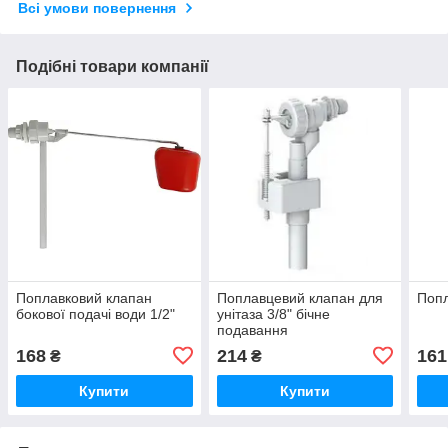
Всі умови повернення
Подібні товари компанії
Поплавковий клапан
Поплавцевий клапан для
Попл
бокової подачі води 1/2"
унітаза 3/8" бічне
подавання
168
214
161
₴
₴
Купити
Купити