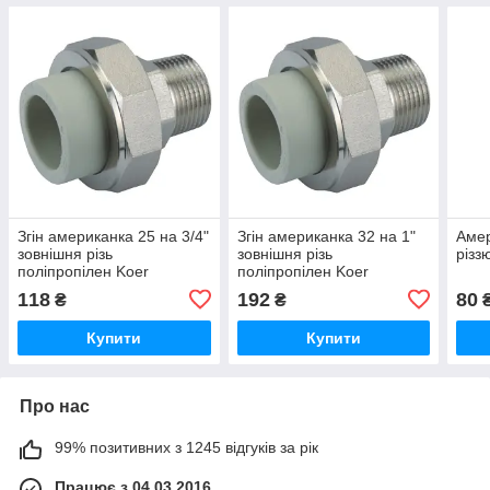
Згін американка 25 на 3/4"
Згін американка 32 на 1"
Амер
зовнішня різь
зовнішня різь
різз
поліпропілен Koer
поліпропілен Koer
118
192
80
₴
₴
Купити
Купити
Про нас
99% позитивних з 1245 відгуків за рік
Працює з 04.03.2016