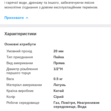
і гарячої води, дренажу та іншого, забезпечуючи якісне
монолітне з'єднання з довгим експлуатаційним терміном.
Приховати
Характеристики
Основні атрибути
Умовний прохід
20 мм
Тип приєднання
Пайка
Вид американки
Пряма
Діаметр різьблення
1/2"Н
першого торця
Вага
0.5 кг
Матеріал американки
Латунь
Країна виробник
Китай
Колір
Сірий
Робоче середовище
Газ, Повітря, Неагресивне
середовище, Вода