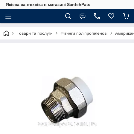
Якісна сантехніка в магазині SantehPats
Товари та послуги
Фітинги поліпропіленові
Американ