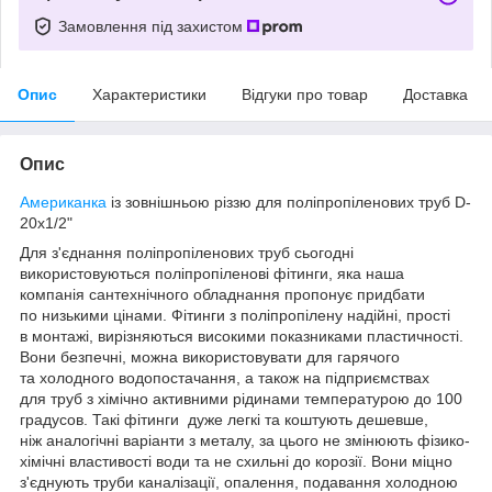
Замовлення під захистом
Опис
Характеристики
Відгуки про товар
Доставка
Опис
Американка
із зовнішньою різзю для поліпропіленових труб D-
20х1/2"
Для з'єднання поліпропіленових труб сьогодні
використовуються поліпропіленові фітинги, яка наша
компанія сантехнічного обладнання пропонує придбати
по низькими цінами. Фітинги з поліпропілену надійні, прості
в монтажі, вирізняються високими показниками пластичності.
Вони безпечні, можна використовувати для гарячого
та холодного водопостачання, а також на підприємствах
для труб з хімічно активними рідинами температурою до 100
градусов. Такі фітинги дуже легкі та коштують дешевше,
ніж аналогічні варіанти з металу, за цього не змінюють фізико-
хімічні властивості води та не схильні до корозії. Вони міцно
з'єднують труби каналізації, опалення, подавання холодною