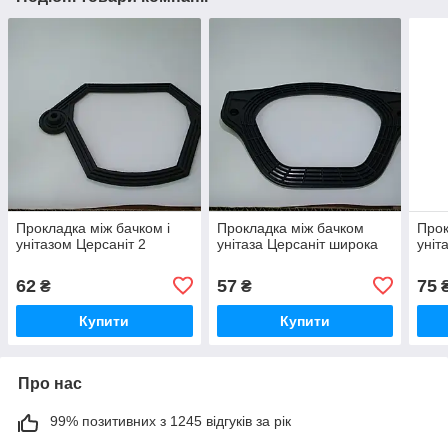
Прокладка між бачком і
Прокладка між бачком
Прок
унітазом Церсаніт 2
унітаза Церсаніт широка
уніт
62
57
75
₴
₴
Купити
Купити
Про нас
99% позитивних з 1245 відгуків за рік