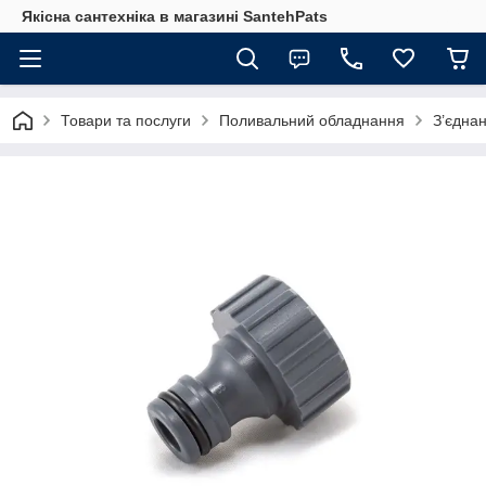
Якісна сантехніка в магазині SantehPats
Товари та послуги
Поливальний обладнання
З’єднан