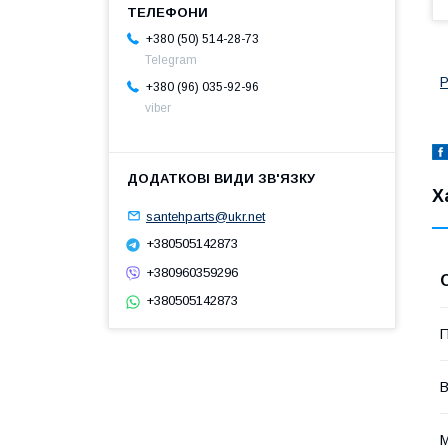
+380 (50) 514-28-73
Telegram
Р
+380 (96) 035-92-96
viber
Х
santehparts@ukr.net
+380505142873
+380960359296
+380505142873
П
В
М