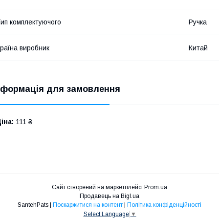
ип комплектуючого
Ручка
раїна виробник
Китай
нформація для замовлення
іна:
111 ₴
Сайт створений на маркетплейсі
Prom.ua
Продавець на Bigl.ua
SantehPats |
Поскаржитися на контент
|
Політика конфіденційності
Select Language
▼