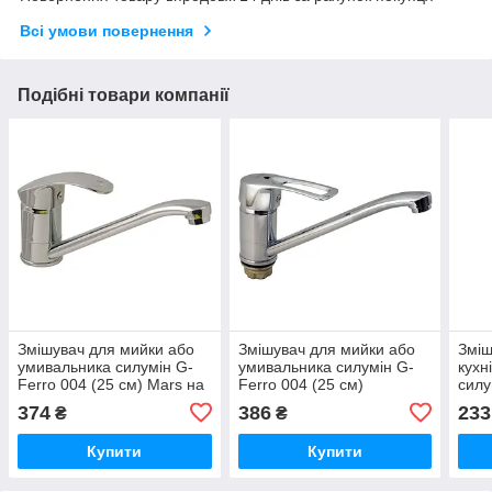
Всі умови повернення
Подібні товари компанії
Змішувач для мийки або
Змішувач для мийки або
Зміш
умивальника силумін G-
умивальника силумін G-
кухн
Ferro 004 (25 см) Mars на
Ferro 004 (25 см)
силу
шпильках
Hansberg на гайці
269 
374
386
233
₴
₴
Купити
Купити