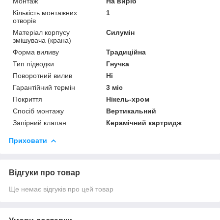
Монтаж
На виріб
Кількість монтажних
1
отворів
Матеріал корпусу
Силумін
змішувача (крана)
Форма виливу
Традиційна
Тип підводки
Гнучка
Поворотний вилив
Ні
Гарантійний термін
3 міс
Покриття
Нікель-хром
Спосіб монтажу
Вертикальний
Запірний клапан
Керамічний картридж
Приховати
Відгуки про товар
Ще немає відгуків про цей товар