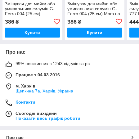
Змішувач для мийки або
Змішувач для мийки або
Зміш
умивальника силумін G-
умивальника силумін G-
силу
Ferro 004 (25 см)
Ferro 004 (25 см) Mars на
777 
Hansberg на гайці
гайці
386
386
444
₴
₴
Купити
Купити
Про нас
99% позитивних з 1243 відгуків за рік
Працює з 04.03.2016
м. Харків
Щепкина 7а, Харків, Україна
Контакти
Сьогодні вихідний
Показати весь графік роботи
Про нас