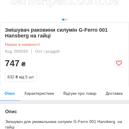
Змішувач раковини силумін G-Ferro 001
Hansberg на гайці
Немає в наявності
Код: 000593
Опт і роздріб
747
₴
632 ₴
від 5 шт.
Опис
Характеристики
Відгуки про товар
Доставка
Опис
Змішувач для умивальника силумін G-Ferro 001 Hansberg на
гайці