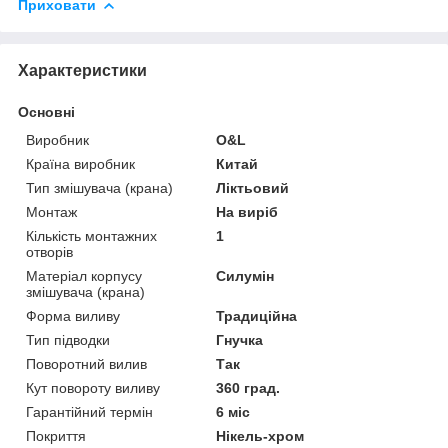
Приховати
Характеристики
Основні
Виробник
O&L
Країна виробник
Китай
Тип змішувача (крана)
Ліктьовий
Монтаж
На виріб
Кількість монтажних
1
отворів
Матеріал корпусу
Силумін
змішувача (крана)
Форма виливу
Традиційна
Тип підводки
Гнучка
Поворотний вилив
Так
Кут повороту виливу
360 град.
Гарантійний термін
6 міс
Покриття
Нікель-хром