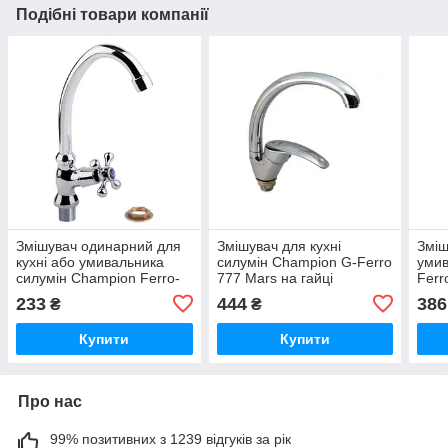
Подібні товари компанії
Змішувач одинарний для
Змішувач для кухні
Зміш
кухні або умивальника
силумін Champion G-Ferro
умив
силумін Champion Ferro-
777 Mars на гайці
Ferr
269 на гайці
Hans
233
444
386
₴
₴
Купити
Купити
Про нас
99% позитивних з 1239 відгуків за рік