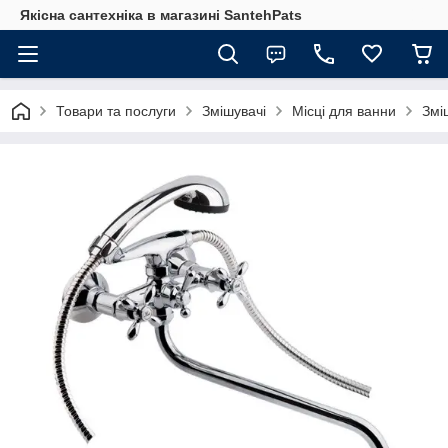
Якісна сантехніка в магазині SantehPats
Товари та послуги
Змішувачі
Місці для ванни
Змі