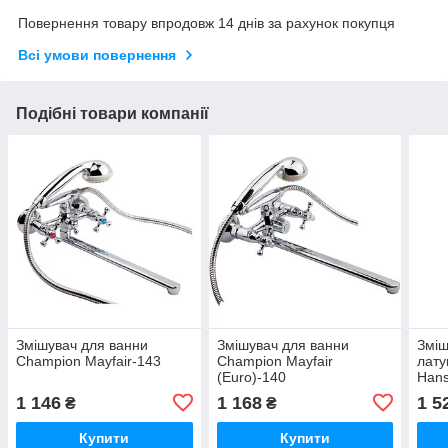
Повернення товару впродовж 14 днів за рахунок покупця
Всі умови повернення
Подібні товари компанії
Змішувач для ванни
Змішувач для ванни
Зміш
Champion Mayfair-143
Champion Mayfair
лату
(Euro)-140
Hans
1 146
1 168
1 5
₴
₴
Купити
Купити