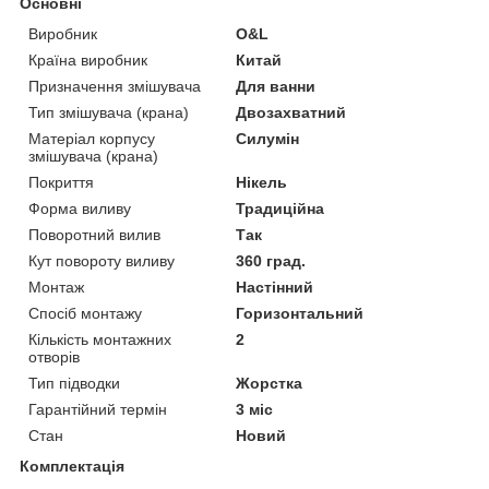
Основні
Виробник
O&L
Країна виробник
Китай
Призначення змішувача
Для ванни
Тип змішувача (крана)
Двозахватний
Матеріал корпусу
Силумін
змішувача (крана)
Покриття
Нікель
Форма виливу
Традиційна
Поворотний вилив
Так
Кут повороту виливу
360 град.
Монтаж
Настінний
Спосіб монтажу
Горизонтальний
Кількість монтажних
2
отворів
Тип підводки
Жорстка
Гарантійний термін
3 міс
Стан
Новий
Комплектація