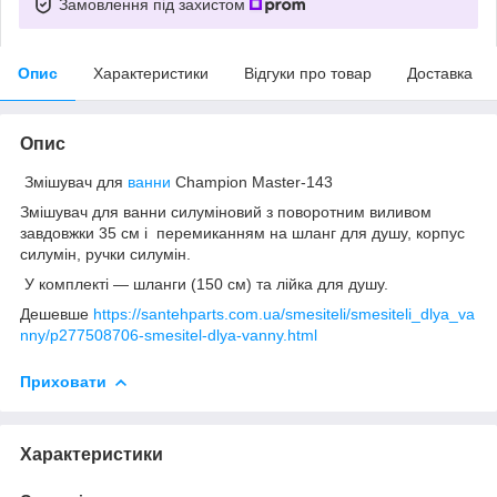
Замовлення під захистом
Опис
Характеристики
Відгуки про товар
Доставка
Опис
Змішувач для
ванни
Champion Master-143
Змішувач для ванни силуміновий з поворотним виливом
завдовжки 35 см і перемиканням на шланг для душу, корпус
силумін, ручки силумін.
У комплекті — шланги (150 см) та лійка для душу.
Дешевше
https://santehparts.com.ua/smesiteli/smesiteli_dlya_va
nny/p277508706-smesitel-dlya-vanny.html
Приховати
Характеристики