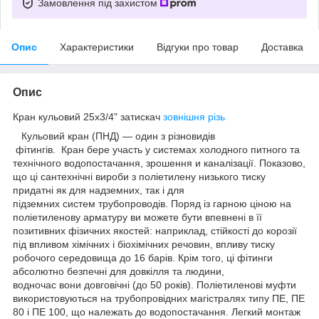
Замовлення під захистом
Опис
Характеристики
Відгуки про товар
Доставка
Опис
Кран кульовий 25х3/4" затискач
зовнішня різь
Кульовий кран (ПНД) — один з різновидів
фітингів. Кран бере участь у системах холодного питного та
технічного водопостачання, зрошення и каналізації. Показово,
що ці сантехнічні вироби з поліетилену низького тиску
придатні як для надземних, так і для
підземних систем трубопроводів. Поряд із гарною ціною на
поліетиленову арматуру ви можете бути впевнені в її
позитивних фізичних якостей: наприклад, стійкості до корозії
під впливом хімічних і біохімічних речовин, впливу тиску
робочого середовища до 16 барів. Крім того, ці фітинги
абсолютно безпечні для довкілля та людини,
водночас вони довговічні (до 50 років). Поліетиленові муфти
використовуються на трубопровідних магістралях типу ПЕ, ПЕ
80 і ПЕ 100, що належать до водопостачання. Легкий монтаж