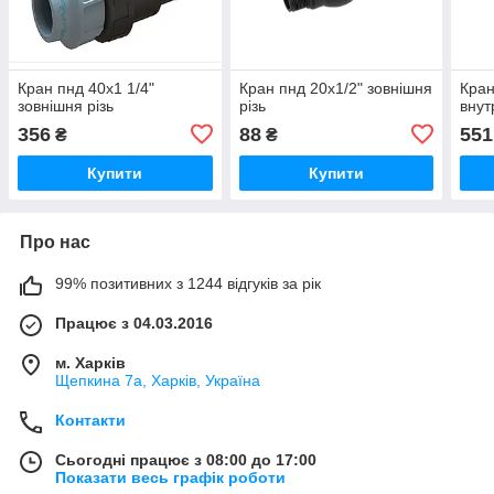
Кран пнд 40х1 1/4"
Кран пнд 20х1/2" зовнішня
Кран
зовнішня різь
різь
внут
356
88
551
₴
₴
Купити
Купити
Про нас
99% позитивних з 1244 відгуків за рік
Працює з 04.03.2016
м. Харків
Щепкина 7а, Харків, Україна
Контакти
Сьогодні працює з 08:00 до 17:00
Показати весь графік роботи