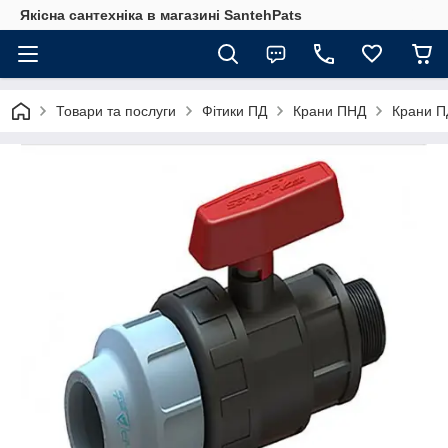
Якісна сантехніка в магазині SantehPats
Товари та послуги
Фітики ПД
Крани ПНД
Крани П