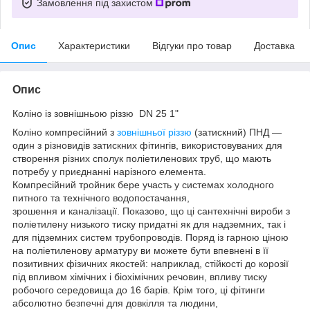
Замовлення під захистом
Опис
Характеристики
Відгуки про товар
Доставка
Опис
Коліно із зовнішньою різзю DN 25 1"
Коліно компресійний з
зовнішньої різзю
(затискний) ПНД —
один з різновидів затискних фітингів, використовуваних для
створення різних сполук поліетиленових труб, що мають
потребу у приєднанні нарізного елемента.
Компресійний тройник бере участь у системах холодного
питного та технічного водопостачання,
зрошення и каналізації. Показово, що ці сантехнічні вироби з
поліетилену низького тиску придатні як для надземних, так і
для підземних систем трубопроводів. Поряд із гарною ціною
на поліетиленову арматуру ви можете бути впевнені в її
позитивних фізичних якостей: наприклад, стійкості до корозії
під впливом хімічних і біохімічних речовин, впливу тиску
робочого середовища до 16 барів. Крім того, ці фітинги
абсолютно безпечні для довкілля та людини,