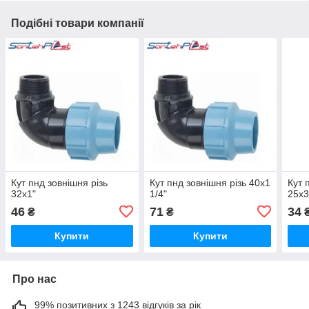
Подібні товари компанії
Кут пнд зовнішня різь
Кут пнд зовнішня різь 40х1
Кут 
32х1"
1/4"
25х3
46
71
34
₴
₴
Купити
Купити
Про нас
99% позитивних з 1243 відгуків за рік