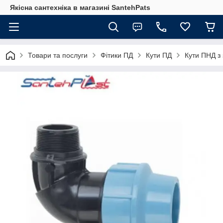
Якісна сантехніка в магазині SantehPats
Товари та послуги
Фітики ПД
Кути ПД
Кути ПНД з