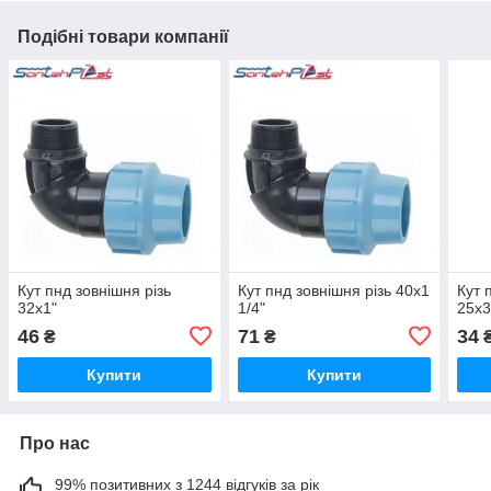
Подібні товари компанії
Кут пнд зовнішня різь
Кут пнд зовнішня різь 40х1
Кут 
32х1"
1/4"
25х3
46
71
34
₴
₴
Купити
Купити
Про нас
99% позитивних з 1244 відгуків за рік