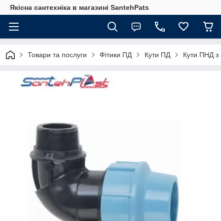
Якісна сантехніка в магазині SantehPats
Товари та послуги
Фітики ПД
Кути ПД
Кути ПНД з