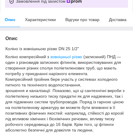
Замовлення під захистом
Опис
Характеристики
Відгуки про товар
Доставка
Опис
Коліно із зовнішньою різзю DN 25 1/2"
Коліно компресійний з
зовнішньої різзю
(затискний) ПНД —
один з різновидів затискних фітингів, використовуваних для
створення різних сполук поліетиленових труб, що мають
потребу у приєднанні нарізного елемента.
Компресійний тройник бере участь у системах холодного
питного та технічного водопостачання,
зрошення и каналізації. Показово, що ці сантехнічні вироби з
поліетилену низького тиску придатні як для надземних, так і
для підземних систем трубопроводів. Поряд із гарною ціною
на поліетиленову арматуру ви можете бути впевнені в її
позитивних фізичних якостей: наприклад, стійкості до корозії
під впливом хімічних і біохімічних речовин, впливу тиску
робочого середовища до 16 барів. Крім того, ці фітинги
абсолютно безпечні для довкілля та людини,