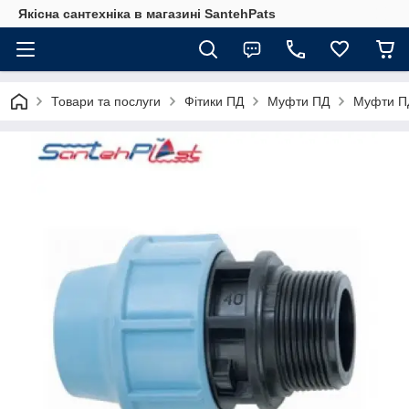
Якісна сантехніка в магазині SantehPats
Товари та послуги
Фітики ПД
Муфти ПД
Муфти ПД