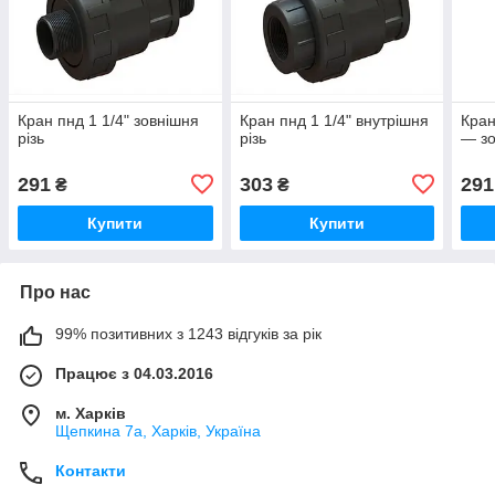
Кран пнд 1 1/4" зовнішня
Кран пнд 1 1/4" внутрішня
Кран
різь
різь
— зо
291
303
291
₴
₴
Купити
Купити
Про нас
99% позитивних з 1243 відгуків за рік
Працює з 04.03.2016
м. Харків
Щепкина 7а, Харків, Україна
Контакти