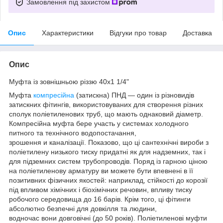
Замовлення під захистом
Опис
Характеристики
Відгуки про товар
Доставка
Опис
Муфта із зовнішньою різзю 40х1 1/4"
Муфта
компресійна
(затискна) ПНД — один із різновидів
затискних фітингів, використовуваних для створення різних
сполук поліетиленових труб, що мають однаковий діаметр.
Компресійна муфта бере участь у системах холодного
питного та технічного водопостачання,
зрошення и каналізації. Показово, що ці сантехнічні вироби з
поліетилену низького тиску придатні як для надземних, так і
для підземних систем трубопроводів. Поряд із гарною ціною
на поліетиленову арматуру ви можете бути впевнені в її
позитивних фізичних якостей: наприклад, стійкості до корозії
під впливом хімічних і біохімічних речовин, впливу тиску
робочого середовища до 16 барів. Крім того, ці фітинги
абсолютно безпечні для довкілля та людини,
водночас вони довговічні (до 50 років). Поліетиленові муфти