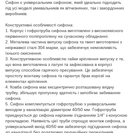
Сифон є універсальним сифоном, який ідеально підходить
під усі моделі умивальників як вітчизняних, так і закордонних
виробників.
Конструктивні особливості сифона:
1. Корпус і гофротруба сифона виготовлені з високоякісного
первинного поліпропілену на сучасному обладнанні.
2. Металева частина випуску сифона та гвинт виготовлені з
неіржавкої сталі 304 марки, що забезпечує неможливість
їхнього окиснення.
3. Конструктивною особливістю гайки кріплення випуску є те,
що вона виготовлена з латуні та зафіксована в корпусі
випуску способом гарячого пресування. Це забезпечує
простоту монтажу сифона та гарантує брак корозії на
елементах кріплення.
4. Ковба сифона має ексцентрично розташовану вхідну
трубку, збільшує пропускну здатність і запобігає забиванню
сифона.
5. Сифон комплектується гофротрубою з універсальним
виходом у каналізацію діаметром 40/50 мм. Гофротруба
приєднується до сифона нарізним з'єднанням 1/4" з конусною
прокладкою. Наявність цієї труби спрощує монтаж сифона, а
універсальний вихід 40/50 мм забезпечує під'єднання сифона
до каналізації без додаткових редукційних перехідників.