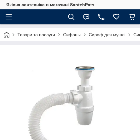
Якісна сантехніка в магазині SantehPats
Товари та послуги
Сифоны
Сироф для мушлі
Си