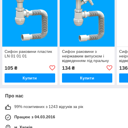
Сифон раковини пластик
Сифон раковини з
Сифо
LN 01 01 01
неіржавким випуском і
неір
відведенням під пральну
відв
машинку LN 03 01
маши
105
134
136
₴
₴
Купити
Купити
Про нас
99% позитивних з 1243 відгуків за рік
Працює з 04.03.2016
м. Харків