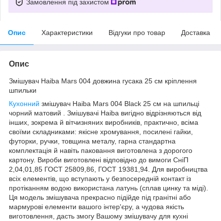
Замовлення під захистом
Опис
Характеристики
Відгуки про товар
Доставка
Опис
Змішувач Haiba Mars 004 довжина гусака 25 см кріплення
шпильки
Кухонний
змішувач Haiba Mars 004 Black 25 см на шпильці
чорний матовий . Змішувачі Haiba вигідно відрізняються від
інших, зокрема й вітчизняних виробників, практично, всіма
своїми складниками: якісне хромування, посилені гайки,
футорки, ручки, товщина металу, гарна стандартна
комплектація й навіть паковання виготовлена з дорогого
картону. Вироби виготовлені відповідно до вимоги СніП
2,04,01,85 ГОСТ 25809,86, ГОСТ 19381,94. Для виробництва
всіх елементів, що вступають у безпосередній контакт із
протіканням водою використана латунь (сплав цинку та міді).
Ця модель змішувача прекрасно підійде під гранітні або
мармурові елементи вашого інтер'єру, а чудова якість
виготовлення, дасть змогу Вашому змішувачу для кухні