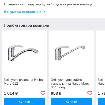
Повернення товару впродовж 14 днів за рахунок покупця
Всі умови повернення
Подібні товари компанії
Змішувач раковина Haiba
Змішувач для мийrb і
Зміш
Mars-012
умивальника Haiba Mars-
Haib
004 Long
1 014
958
1 7
₴
₴
Купити
Купити