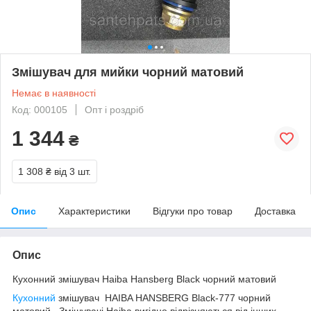
Змішувач для мийки чорний матовий
Немає в наявності
Код: 000105
Опт і роздріб
1 344
₴
1 308 ₴
від 3 шт.
Опис
Характеристики
Відгуки про товар
Доставка
Опис
Кухонний змішувач Haiba Hansberg Black чорний матовий
Кухонний
змішувач HAIBA HANSBERG Black-777 чорний
матовий . Змішувачі Haiba вигідно відрізняються від інших,