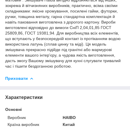
зокрема й вітчизняних виробників, практично, всіма своїми
складниками: якісне хромування, посилені гайки, футорки,
ручки, товщина металу, гарна стандартна комплектація й
навіть паковання виготовлена з дорогого картону. Вироби
виготовлені відповідно до вимоги СніП 2,04,01,85 ГОСТ
25809,86, ГОСТ 19381,94. Для виробництва всіх елементів,
що вступають у безпосередній контакт із протіканням водою
використана латунь (сплав цинку та міді). Ця модель
змішувача прекрасно підійде під гранітні або мармурові
елементи вашого інтер'єру, а чудова якість виготовлення,
дасть змогу Вашому змішувачу для кухні слугувати тривалий
час і тішити бездоганною роботою.
Приховати
Характеристики
Основні
Виробник
HAIBO
Країна виробник
Китай