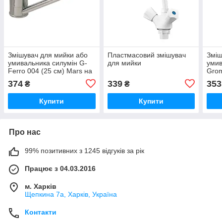
Змішувач для мийки або
Пластмасовий змішувач
Зміш
умивальника силумін G-
для мийки
умив
Ferro 004 (25 см) Mars на
Grom
шпильках
шпи
374
339
353
₴
₴
Купити
Купити
Про нас
99% позитивних з 1245 відгуків за рік
Працює з 04.03.2016
м. Харків
Щепкина 7а, Харків, Україна
Контакти