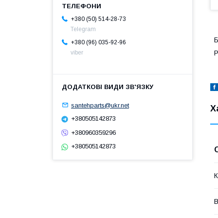
+380 (50) 514-28-73
Telegram
Б
+380 (96) 035-92-96
Р
viber
santehparts@ukr.net
Х
+380505142873
+380960359296
+380505142873
К
В