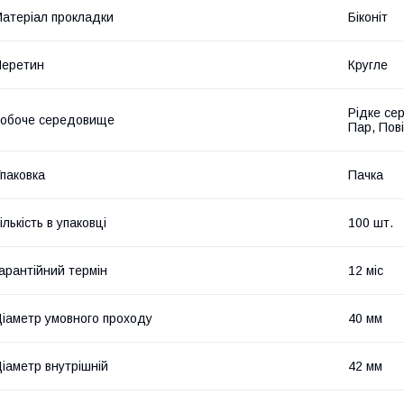
атеріал прокладки
Біконіт
Перетин
Кругле
Рідке се
обоче середовище
Пар, Пов
паковка
Пачка
ількість в упаковці
100 шт.
арантійний термін
12 міс
іаметр умовного проходу
40 мм
іаметр внутрішній
42 мм