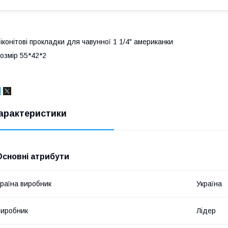
іконітові прокладки для чавунної 1 1/4" американки
озмір 55*42*2
арактеристики
Основні атрибути
раїна виробник
Україна
иробник
Лідер