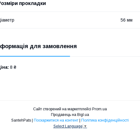
Розміри прокладки
іаметр
56 мм
нформація для замовлення
іна:
8 ₴
Сайт створений на маркетплейсі
Prom.ua
Продавець на Bigl.ua
SantehPats |
Поскаржитися на контент
|
Політика конфіденційності
Select Language
▼