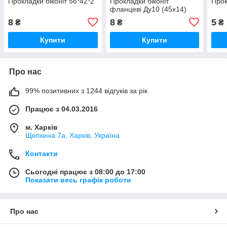
Прокладки біконіт 56*42*2
Прокладки біконіт
Прок
фланцеві Ду10 (45х14)
8
8
5
₴
₴
₴
Купити
Купити
Про нас
99% позитивних з 1244 відгуків за рік
Працює з 04.03.2016
м. Харків
Щепкина 7а, Харків, Україна
Контакти
Сьогодні працює з 08:00 до 17:00
Показати весь графік роботи
Про нас