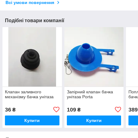
Всі умови повернення
Подібні товари компанії
Клапан заливного
Запірний клапан бачка
Попл
механізму бачка унітаза
унітаза Porta
бачк
36
109
389
₴
₴
Купити
Купити