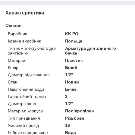
Характеристики
Основні
Виробник
KK POL
Країна виробник
Польща
Тип комплектуючого для
Арматура для зливного
сантехніки
бачка
Матеріал
Пластик
Колір
Білий
Діаметр підключення
1/2"
Стан
Новий
Підключення води
Бічне
Гарантійний термін
3
Діаметр крана
1/2"
Матеріал корпусу
Поліпропілен
Тип приєднання
Різьбове
Умовний прохід
16
Робоче середовище
Вода