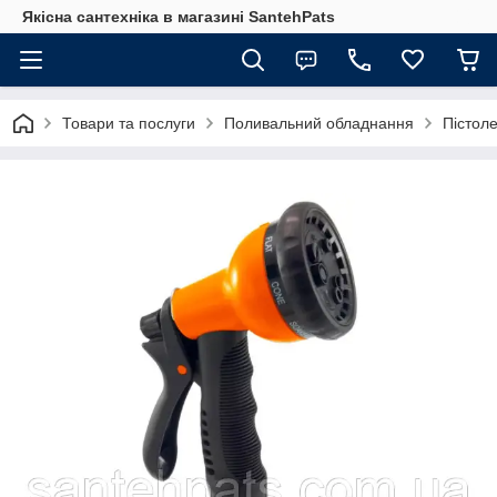
Якісна сантехніка в магазині SantehPats
Товари та послуги
Поливальний обладнання
Пістоле