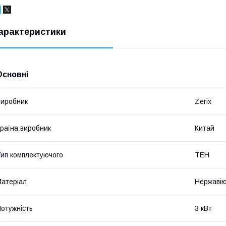
арактеристики
Основні
иробник
Zerix
раїна виробник
Китай
ип комплектуючого
ТЕН
атеріал
Нержавію
отужність
3 кВт