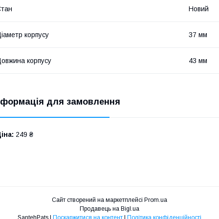
Стан
Новий
іаметр корпусу
37 мм
овжина корпусу
43 мм
нформація для замовлення
іна:
249 ₴
Сайт створений на маркетплейсі
Prom.ua
Продавець на Bigl.ua
SantehPats |
Поскаржитися на контент
|
Політика конфіденційності