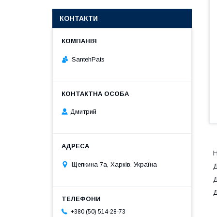
КОНТАКТИ
SantehPats
Дмитрий
Н
Щепкина 7а, Харків, Україна
Д
Д
Д
+380 (50) 514-28-73