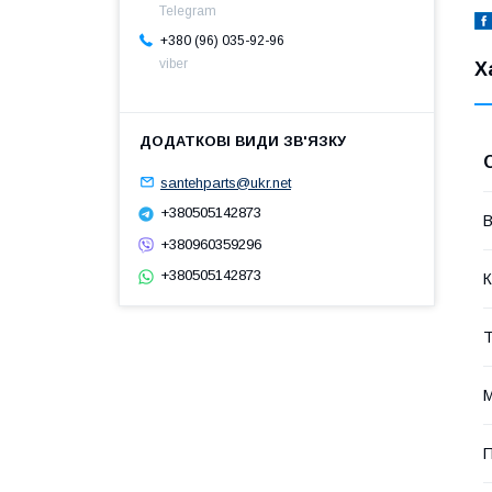
Telegram
+380 (96) 035-92-96
viber
Х
santehparts@ukr.net
+380505142873
В
+380960359296
+380505142873
К
Т
М
П