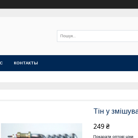
АС
КОНТАКТЫ
Тін у змішув
249 ₴
Показати оптові ціни