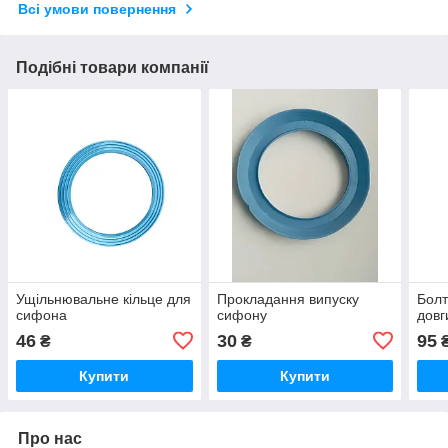
Всі умови повернення
Подібні товари компанії
Ущільнювальне кільце для
Прокладання випуску
Болт
сифона
сифону
довг
46
30
95
₴
₴
Купити
Купити
Про нас