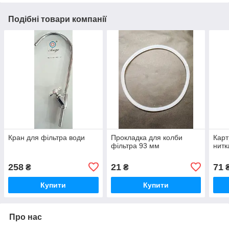
Подібні товари компанії
Кран для фільтра води
Прокладка для колби
Карт
фільтра 93 мм
нитк
258
21
71
₴
₴
Купити
Купити
Про нас