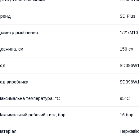
Бренд
SD Plus
іаметр різьблення
1/2"хМ10
овжина, см
150 см
Код
SD396W
од виробника
SD396W
аксимальна температура, °C
95°C
аксимальний робочий тиск, бар
16 бар
атеріал
Нержавію