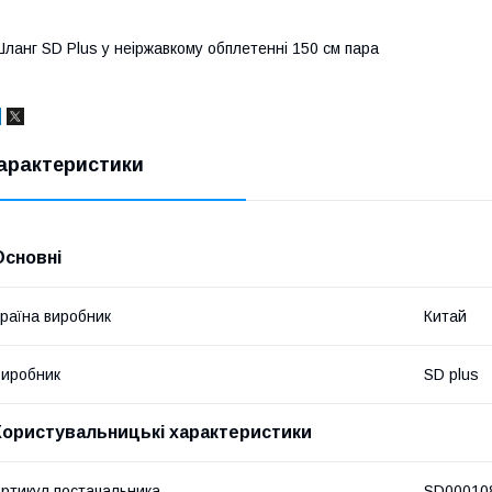
ланг SD Plus у неіржавкому обплетенні 150 см пара
арактеристики
Основні
раїна виробник
Китай
иробник
SD plus
Користувальницькі характеристики
ртикул постачальника
SD00010