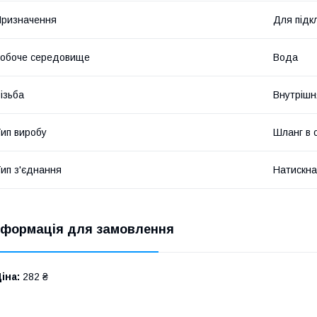
ризначення
Для підк
обоче середовище
Вода
ізьба
Внутрішн
ип виробу
Шланг в 
ип з'єднання
Натискна
нформація для замовлення
іна:
282 ₴