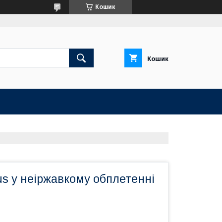
Кошик
Кошик
s у неіржавкому обплетенні