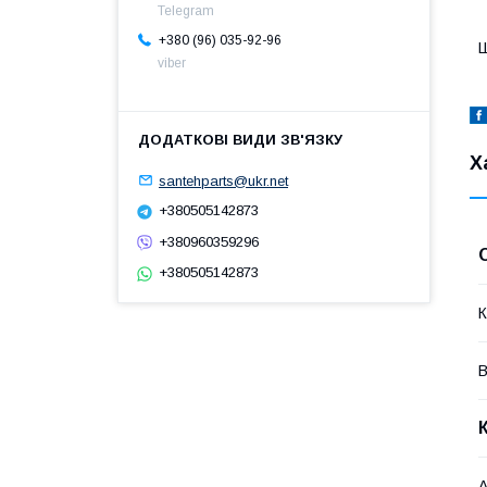
Telegram
+380 (96) 035-92-96
Ш
viber
Х
santehparts@ukr.net
+380505142873
+380960359296
+380505142873
К
В
А