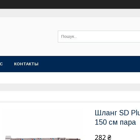
АС
КОНТАКТЫ
Шланг SD Plu
150 см пара
282 ₴