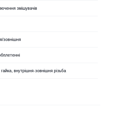
лючення змішувачів
я/зовнішня
обплетенні
 гайка, внутрішня-зовнішня різьба