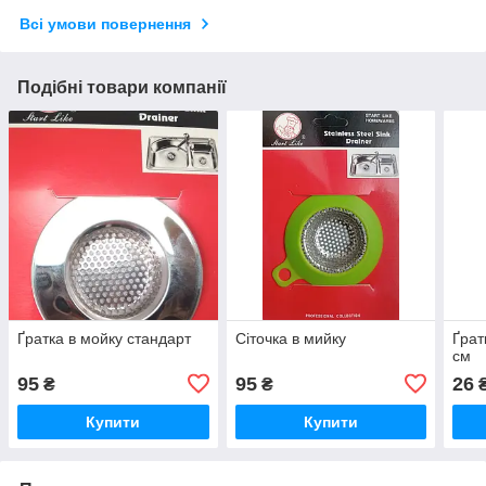
Всі умови повернення
Подібні товари компанії
Ґратка в мойку стандарт
Сіточка в мийку
Ґрат
см
95
95
26
₴
₴
Купити
Купити