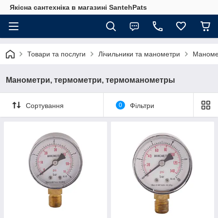
Якісна сантехніка в магазині SantehPats
Товари та послуги
Лічильники та манометри
Маноме
Манометри, термометри, термоманометры
Сортування
0
Фільтри