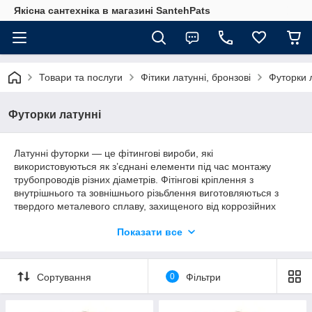
Якісна сантехніка в магазині SantehPats
Товари та послуги
Фітики латунні, бронзові
Футорки 
Футорки латунні
Латунні футорки — це фітингові вироби, які
використовуються як з’єднані елементи під час монтажу
трубопроводів різних діаметрів. Фітінгові кріплення з
внутрішнього та зовнішнього різьблення виготовляються з
твердого металевого сплаву, захищеного від коррозійних
процесів. Такі приналежності для сантехнічних систем можна
Показати все
замовити в інтернет-магазині SantehPats. Існують різьблені
фітинги для інженерних мереж з рідкою та газоподібною
будовою.
Сортування
0
Фільтри
Особливості латунних футорок для