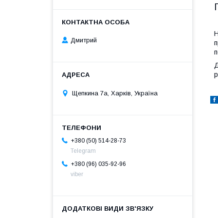
Н
Дмитрий
п
п
Д
р
Щепкина 7а, Харків, Україна
+380 (50) 514-28-73
Telegram
+380 (96) 035-92-96
viber