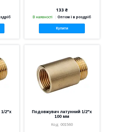
133 ₴
оздріб
В наявності
Оптом і в роздріб
Купити
1/2"х
Подовжувач латунний 1/2"х
100 мм
001560