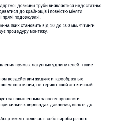
андартної довжини труби виявляється недостатньо
даватися до крайнощів і повністю міняти
і прямі подовжувачі.
ина яких становить від 10 до 100 мм. Фітинги
шує процедуру монтажу.
овления прямых латунных удлинителей, такие
нном воздействии жидких и газообразных
рошем состоянии, не теряют свой эстетичный
зуется повышенным запасом прочности.
 при сильных перепадах давления, вплоть до
. Асортимент включає в себе вироби різного