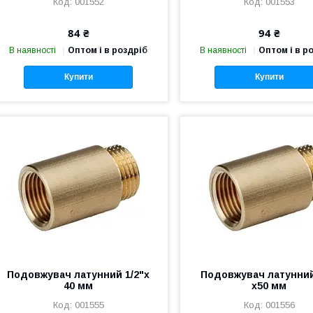
001552
001553
84 ₴
94 ₴
В наявності
Оптом і в роздріб
В наявності
Оптом і в р
Купити
Купити
Подовжувач латунний 1/2"х
Подовжувач латунний
40 мм
х50 мм
001555
001556