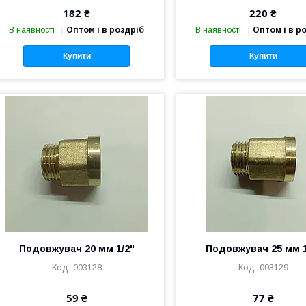
182 ₴
220 ₴
В наявності
Оптом і в роздріб
В наявності
Оптом і в р
Купити
Купити
Подовжувач 20 мм 1/2"
Подовжувач 25 мм 1
003128
003129
59 ₴
77 ₴