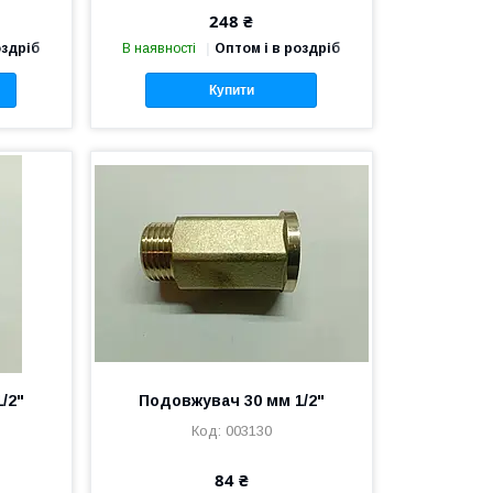
248 ₴
оздріб
В наявності
Оптом і в роздріб
Купити
/2"
Подовжувач 30 мм 1/2"
003130
84 ₴