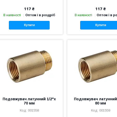
117 ₴
117 ₴
В наявності
Оптом і в роздріб
В наявності
Оптом і в р
Купити
Купити
Подовжувач латунний 1/2"х
Подовжувач латунний 
70 мм
80 мм
001558
001559