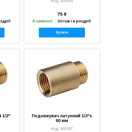
001554
75 ₴
оздріб
В наявності
Оптом і в роздріб
Купити
 1/2"
Подовжувач латунний 1/2"х
60 мм
001557