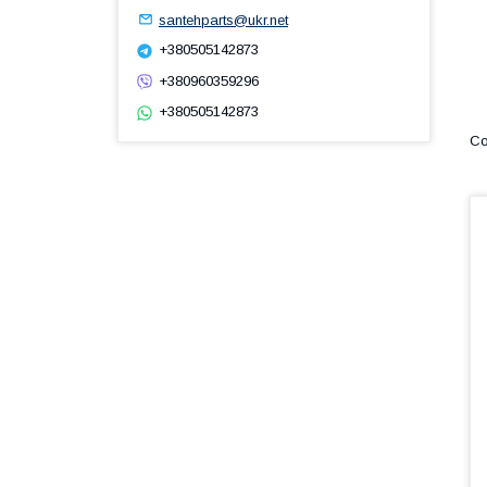
santehparts@ukr.net
+380505142873
+380960359296
+380505142873