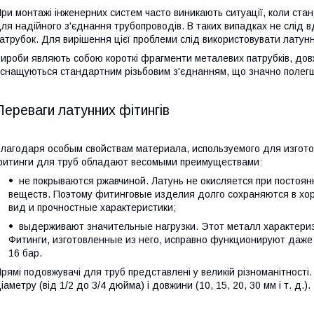
ри монтажі інженерних систем часто виникають ситуації, коли ст
ля надійного з'єднання трубопроводів. В таких випадках не слід в
атрубок. Для вирішення цієї проблеми слід використовувати латунн
ироби являють собою короткі фрагменти металевих патрубків, довж
снащуються стандартним різьбовим з'єднанням, що значно полег
Переваги латунних фітингів
лагодаря особым свойствам материала, используемого для изгот
итинги для труб обладают весомыми преимуществами:
не покрываются ржавчиной. Латунь не окисляется при постоя
веществ. Поэтому фитинговые изделия долго сохраняются в хо
вид и прочностные характеристики;
выдерживают значительные нагрузки. Этот металл характери
Фитинги, изготовленные из него, исправно функционируют даже
16 бар.
рямі подовжувачі для труб представлені у великій різноманітності
іаметру (від 1/2 до 3/4 дюйма) і довжини (10, 15, 20, 30 мм і т. д.).