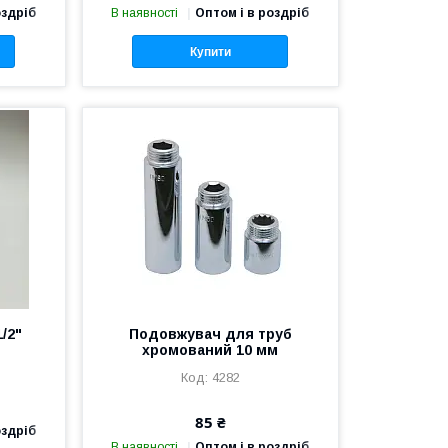
оздріб
В наявності
Оптом і в роздріб
Купити
/2"
Подовжувач для труб
хромований 10 мм
4282
85 ₴
оздріб
В наявності
Оптом і в роздріб