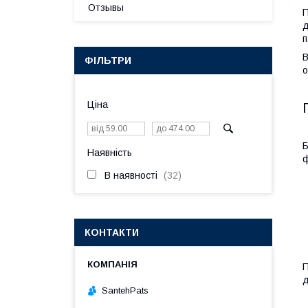
Отзывы
П
д
п
В
ФІЛЬТРИ
о
Ціна
Б
Наявність
ф
В наявності
32
КОНТАКТИ
П
д
SantehPats