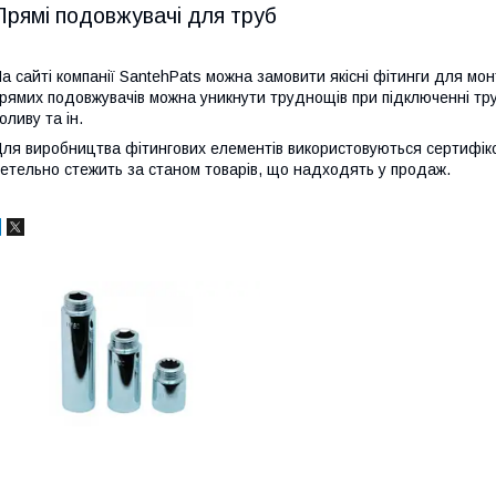
Прямі подовжувачі для труб
а сайті компанії SantehPats можна замовити якісні фітинги для м
рямих подовжувачів можна уникнути труднощів при підключенні труб
оливу та ін.
ля виробництва фітингових елементів використовуються сертифіко
етельно стежить за станом товарів, що надходять у продаж.