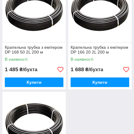
виробів вимагає точного рівномірного споживання води, і це
дає змогу чітко контролювати якість догляду за клієнтом.
Еміттери на різних видах продукції розподіляються з різною
частотою, тому ви можете вибрати оптимальний варіант для
певних культур, саду, виноградника. Поливове обладнання в
затоках доступне за найвищими цінами оптом і трояндою.
Крапельна трубка з емітером
Крапельна трубка з емітером
DP 168 50 2L 200 м
DP 166 20 2L 200 м
В наявності
В наявності
1 485
1 688
₴/бухта
₴/бухта
Купити
Купити