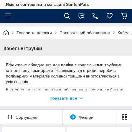
Якісна сантехніка в магазині SantehPats
Товари та послуги
Поливальний обладнання
Кабельн
Кабельні трубки
Ефективне обладнання для поліва є крапельними трубками
сліпого типу і емітерами. На відміну від стрічки, вироби з
полімерних матеріалів солідної товщини виготовляються з
усіх сезонів.
В інтернет-магазіні політичне обладнання доступне в бухтах
від 100 до 400 м. Каталог складає продукція таких
Показати все
виробників, як Presto, Evci Plastik, Santehplast. Вироби добре
зарекомендували себе в практиці приватних користувачів, а
також великих аграрних підприємств.
Сортування
0
Фільтри
Сліпі крапельні трубки в бухтах